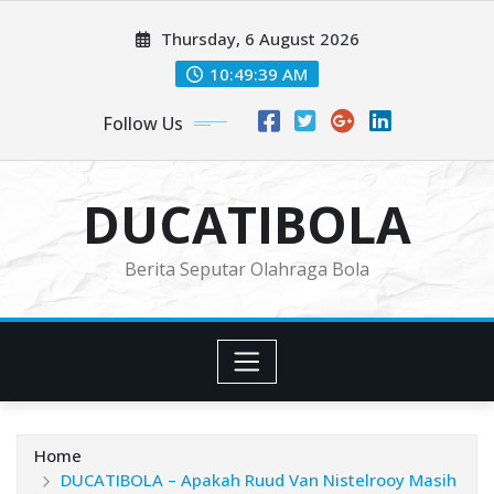
Skip
Thursday, 6 August 2026
to
content
10:49:41 AM
Follow Us
DUCATIBOLA
Berita Seputar Olahraga Bola
Home
DUCATIBOLA – Apakah Ruud Van Nistelrooy Masih