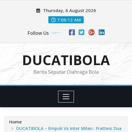
Skip
Thursday, 6 August 2026
to
content
7:06:13 AM
Follow Us
DUCATIBOLA
Berita Seputar Olahraga Bola
Home
DUCATIBOLA – Empoli Vs Inter Milan : Frattesi Dua