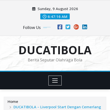
Skip
Sunday, 9 August 2026
to
content
6:47:18 AM
Follow Us
DUCATIBOLA
Berita Seputar Olahraga Bola
Home
DUCATIBOLA – Liverpool Start Dengan Cemerlang