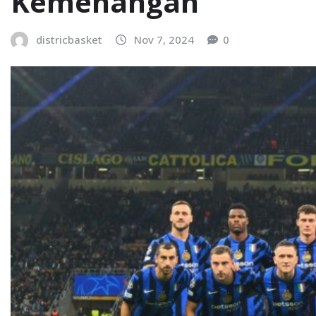
Kemenangan
districbasket
Nov 7, 2024
0