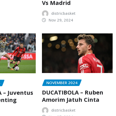
Vs Madrid
districbasket
Nov 29, 2024
NOVEMBER 2024
4
DUCATIBOLA – Ruben
 – Juventus
Amorim Jatuh Cinta
enting
districbasket