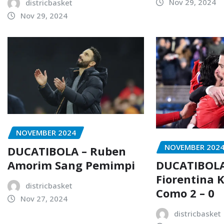
Nov 29, 2024
districbasket
Nov 29, 2024
NOVEMBER 2024
NOVEMBER 202
DUCATIBOLA – Ruben
Amorim Sang Pemimpi
DUCATIBOLA
Fiorentina 
districbasket
Como 2 – 0
Nov 27, 2024
districbasket