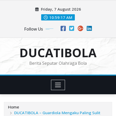
Skip
Friday, 7 August 2026
to
content
10:59:18 AM
Follow Us
DUCATIBOLA
Berita Seputar Olahraga Bola
Home
DUCATIBOLA – Guardiola Mengaku Paling Sulit