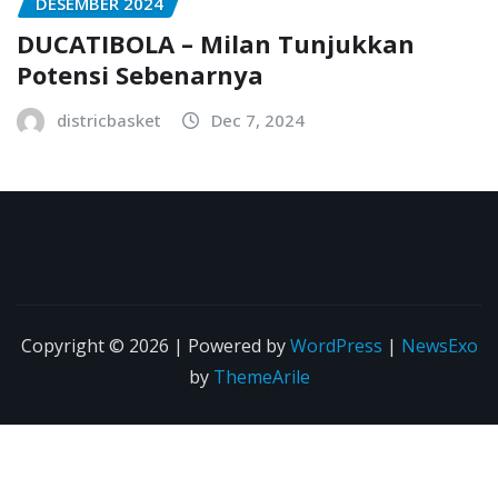
DESEMBER 2024
DUCATIBOLA – Milan Tunjukkan
Potensi Sebenarnya
districbasket
Dec 7, 2024
Copyright © 2026 | Powered by
WordPress
|
NewsExo
by
ThemeArile
HOME
Oktober
November
Desember
2024
2024
2024