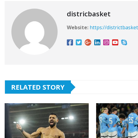
districbasket
Website:
https://districtbaske
RELATED STORY