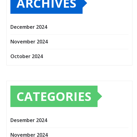
ARCHIVES
December 2024
November 2024
October 2024
CATEGORIES
Desember 2024
November 2024