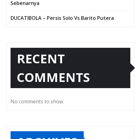
Sebenarnya
DUCATIBOLA – Persis Solo Vs Barito Putera
RECENT
COMMENTS
No comments to show.