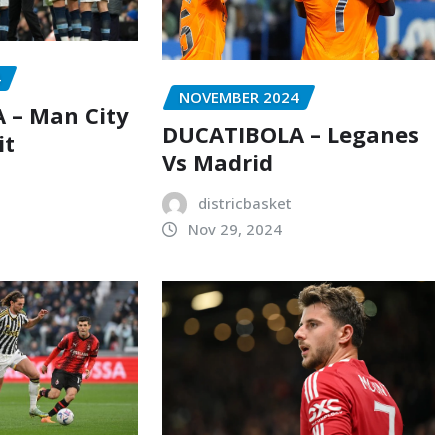
4
NOVEMBER 2024
 – Man City
DUCATIBOLA – Leganes
it
Vs Madrid
districbasket
Nov 29, 2024