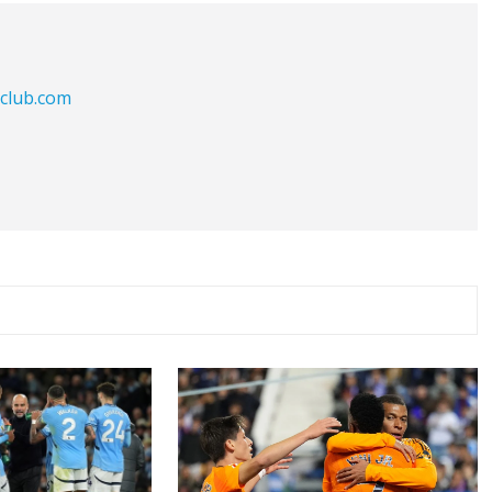
tclub.com