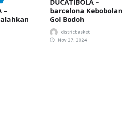
DUCATIBOLA –
barcelona Kebobolan
 –
Gol Bodoh
Kalahkan
districbasket
Nov 27, 2024