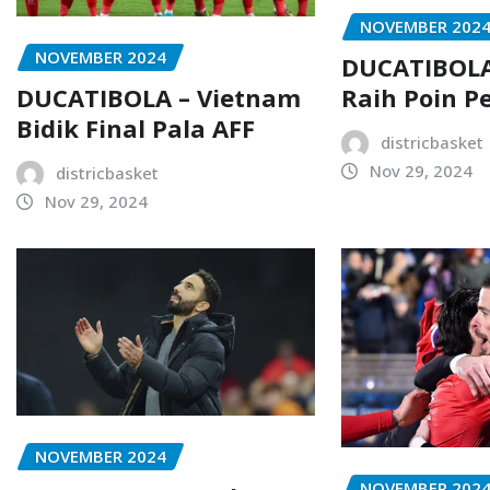
NOVEMBER 202
NOVEMBER 2024
DUCATIBOLA
DUCATIBOLA – Vietnam
Raih Poin P
Bidik Final Pala AFF
districbasket
Nov 29, 2024
districbasket
Nov 29, 2024
NOVEMBER 2024
NOVEMBER 202