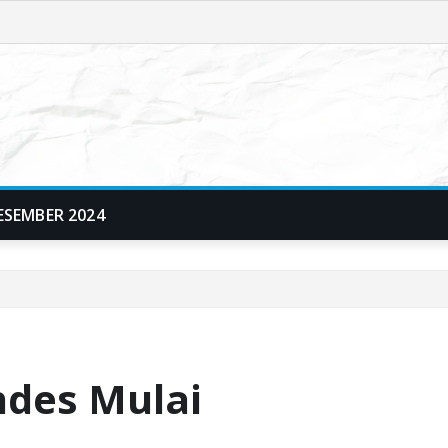
ESEMBER 2024
des Mulai