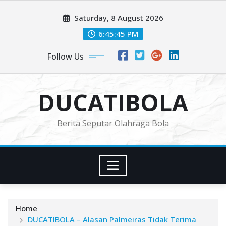
Skip
Saturday, 8 August 2026
to
content
6:45:47 PM
Follow Us
DUCATIBOLA
Berita Seputar Olahraga Bola
Home
DUCATIBOLA – Alasan Palmeiras Tidak Terima